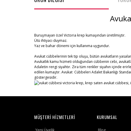
Avukat Cübbesi 
Buruşmayan özel Victoria krep kumaşından üretilmiştir.
Ütü ihtiyacı duymaz.
Yaz ve bahar dönemi için kullanıma uygundur.
Avukat cübbelerinin tek tip oluşu, bütün avukatların yasalar 
Avukatlık kamu hizmeti olduğundan cübbenin cebi, avukatlar
Adaletin rengi siyahtır. Zira tüm renkler siyahın içinde erir
edilen kumaştır. Avukat Cübbeleri Adalet Bakanlığı Standar
göstergesidir.
MÜŞTERİ HİZMETLERİ
KURUMSAL
Yeni Üyelik
Blog