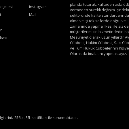
planda tutarak, kaliteden asla öd
leşmesi
Instagram
vermeden sürekli değişim içindeki 
t
Mail
sektöründe kalite standartlarında 
olma ve işi tek seferde doğru ve
k
zamanında yapma ilkesi ile siz de
rı
müşterilerimizin hizmetindedir.İs
Mezuniyet olarak uzun yıllardır A
ikası
Cübbesi, Hakim Cübbesi, Sacı Cü
ve Tüm Hukuk Cübbelerinin Kişiye
Olarak da imalatını yapmaktayız.
lgileriniz 256bit SSL sertifikası ile korunmaktadır.