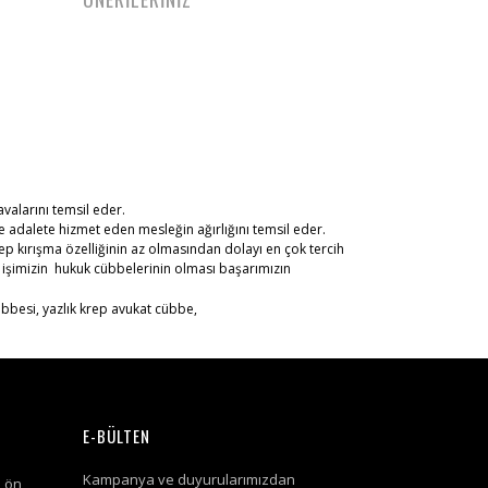
avalarını temsil eder.
 adalete hizmet eden mesleğin ağırlığını temsil eder.
Krep kırışma özelliğinin az olmasından dolayı en çok tercih
k işimizin hukuk cübbelerinin olması başarımızın
E-BÜLTEN
Kampanya ve duyurularımızdan
i ön