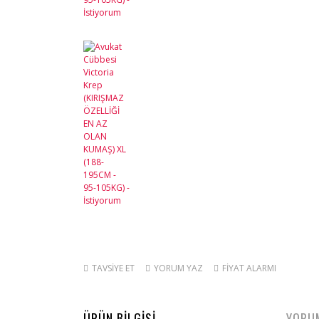
TAVSİYE ET
YORUM YAZ
FİYAT ALARMI
ÜRÜN BİLGİSİ
YORU