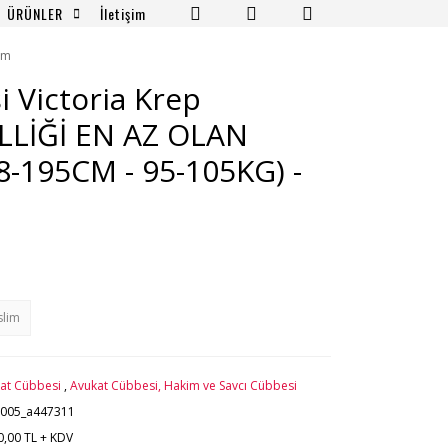
ÜRÜNLER
İletişim
um
 Victoria Krep
LLİĞİ EN AZ OLAN
8-195CM - 95-105KG) -
slim
at Cübbesi
,
Avukat Cübbesi, Hakim ve Savcı Cübbesi
1005_a447311
0,00 TL + KDV