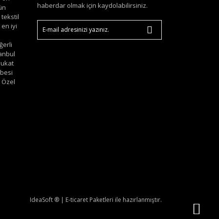
haberdar olmak için kaydolabilirsiniz.
ün
tekstil
en iyi
ğerli
tanbul
vukat
bbesi
 Özel
IdeaSoft ®
|
E-ticaret
Paketleri ile hazırlanmıştır.