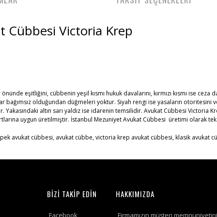
Victoria Krep
önünde eşitliğini, cübbenin yeşil kısmı hukuk davalarını, kırmızı kısmı ise ceza d
 bağımsız olduğundan düğmeleri yoktur. Siyah rengi ise yasaların otoritesini ve
ler. Yakasındaki altın sarı yaldız ise idarenin temsilidir. Avukat Cübbesi Victoria 
tlarına uygun üretilmiştir. İstanbul Mezuniyet Avukat Cübbesi üretimi olarak te
BİZİ TAKİP EDİN
HAKKIMIZDA
Facebook
Firmamızın müşteri memnuniyetin