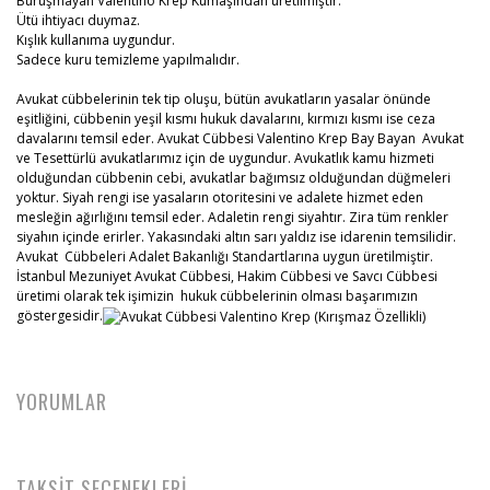
Buruşmayan Valentino Krep Kumaşından üretilmiştir.
Ütü ihtiyacı duymaz.
Kışlık kullanıma uygundur.
Sadece kuru temizleme yapılmalıdır.
Avukat cübbelerinin tek tip oluşu, bütün avukatların yasalar önünde
eşitliğini, cübbenin yeşil kısmı hukuk davalarını, kırmızı kısmı ise ceza
davalarını temsil eder. Avukat Cübbesi Valentino Krep Bay Bayan Avukat
ve Tesettürlü avukatlarımız için de uygundur. Avukatlık kamu hizmeti
olduğundan cübbenin cebi, avukatlar bağımsız olduğundan düğmeleri
yoktur. Siyah rengi ise yasaların otoritesini ve adalete hizmet eden
mesleğin ağırlığını temsil eder. Adaletin rengi siyahtır. Zira tüm renkler
siyahın içinde erirler. Yakasındaki altın sarı yaldız ise idarenin temsilidir.
Avukat Cübbeleri Adalet Bakanlığı Standartlarına uygun üretilmiştir.
İstanbul Mezuniyet Avukat Cübbesi, Hakim Cübbesi ve Savcı Cübbesi
üretimi olarak tek işimizin hukuk cübbelerinin olması başarımızın
göstergesidir.
YORUMLAR
TAKSİT SEÇENEKLERİ