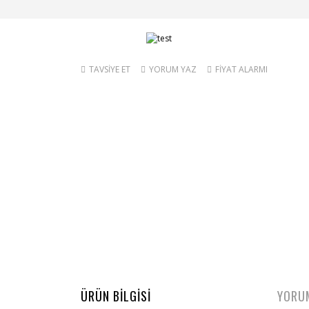
TAVSİYE ET
YORUM YAZ
FİYAT ALARMI
ÜRÜN BİLGİSİ
YORU