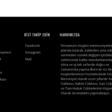
BİZİ TAKİP EDİN
HAKKIMIZDA
Facebook
Firmamızın müşteri memnuniyetin
planda tutarak, kaliteden asla öd
leşmesi
Instagram
vermeden sürekli değişim içindeki 
t
Mail
sektöründe kalite standartlarında 
olma ve işi tek seferde doğru ve
k
zamanında yapma ilkesi ile siz de
rı
müşterilerimizin hizmetindedir.İs
Mezuniyet olarak uzun yıllardır A
ikası
Cübbesi, Hakim Cübbesi, Sacı Cü
ve Tüm Hukuk Cübbelerinin Kişiye
Olarak da imalatını yapmaktayız.