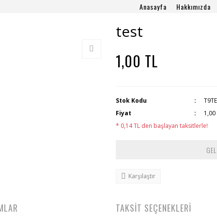
Anasayfa
Hakkımızda
test
1,00 TL
Stok Kodu
T9T
Fiyat
1,00
* 0,14 TL den başlayan taksitlerle!
GEL
Karşılaştır
MLAR
TAKSİT SEÇENEKLERİ