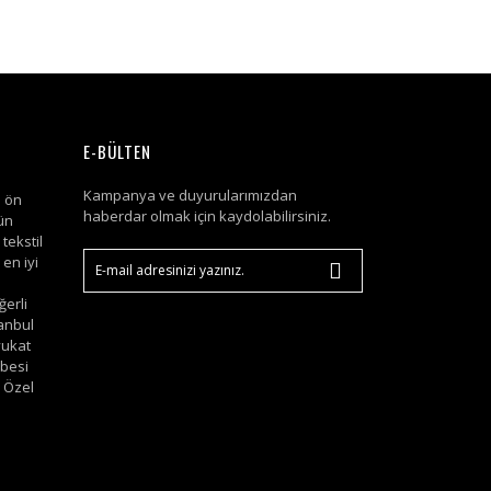
E-BÜLTEN
Kampanya ve duyurularımızdan
i ön
haberdar olmak için kaydolabilirsiniz.
ün
tekstil
en iyi
ğerli
tanbul
vukat
bbesi
 Özel