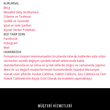
KURUMSAL
Blog
Mesafeli Satış Sözleşmesi
Ödeme ve Teslimat
Gizlilik ve Güvenlik
İptal ve İade Şartları
Kişisel Veriler Politikası
BİZİ TAKİP EDİN
Facebook
Instagram
Mail
HAKKIMIZDA
Firmamızın müşteri memnuniyetini ön planda tutarak, kaliteden asla ödün
vermeden sürekli değişim içindeki tekstil sektöründe kalite
standartlarında en iyi olma ve işi tek seferde doğru ve zamanında yapma
ilkesi ile siz değerli müşterilerimizin hizmetindedir.İstanbul Mezuniyet
olarak uzun yıllardır Avukat Cübbesi, Hakim Cübbesi, Sacı Cübbesi ve Tüm
Hukuk Cübbelerinin Kişiye Özel Olarak da imalatını yapmaktayız.
MÜŞTERİ HİZMETLERİ