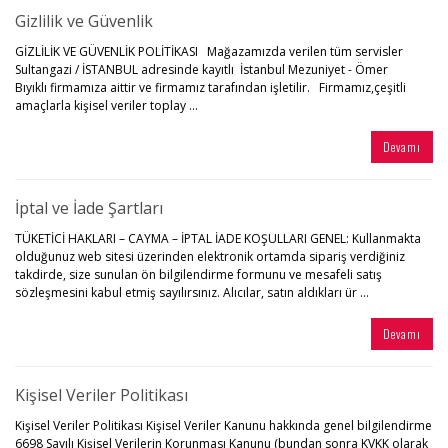
Gizlilik ve Güvenlik
GİZLİLİK VE GÜVENLİK POLİTİKASI Mağazamızda verilen tüm servisler
Sultangazi / İSTANBUL adresinde kayıtlı İstanbul Mezuniyet - Ömer
Bıyıklı firmamıza aittir ve firmamız tarafından işletilir. Firmamız,çeşitli
amaçlarla kişisel veriler toplay ...
Devamı
İptal ve İade Şartları
TÜKETİCİ HAKLARI – CAYMA – İPTAL İADE KOŞULLARI GENEL: Kullanmakta
olduğunuz web sitesi üzerinden elektronik ortamda sipariş verdiğiniz
takdirde, size sunulan ön bilgilendirme formunu ve mesafeli satış
sözleşmesini kabul etmiş sayılırsınız. Alıcılar, satın aldıkları ür ...
Devamı
Kişisel Veriler Politikası
Kişisel Veriler Politikası Kişisel Veriler Kanunu hakkında genel bilgilendirme
6698 Sayılı Kişisel Verilerin Korunması Kanunu (bundan sonra KVKK olarak