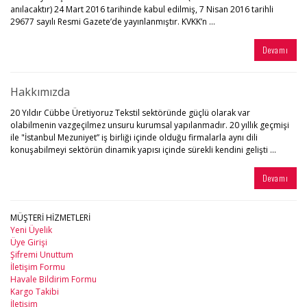
anılacaktır) 24 Mart 2016 tarihinde kabul edilmiş, 7 Nisan 2016 tarihli
29677 sayılı Resmi Gazete’de yayınlanmıştır. KVKK’n ...
Devamı
Hakkımızda
20 Yıldır Cübbe Üretiyoruz Tekstil sektöründe güçlü olarak var
olabilmenin vazgeçilmez unsuru kurumsal yapılanmadır. 20 yıllık geçmişi
ile "İstanbul Mezuniyet” iş birliği içinde olduğu firmalarla aynı dili
konuşabilmeyi sektörün dinamik yapısı içinde sürekli kendini gelişti ...
Devamı
MÜŞTERİ HİZMETLERİ
Yeni Üyelik
Üye Girişi
Şifremi Unuttum
İletişim Formu
Havale Bildirim Formu
Kargo Takibi
İletişim